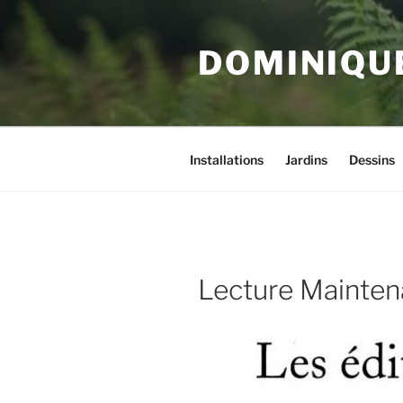
Aller
au
DOMINIQU
contenu
principal
Installations
Jardins
Dessins
Lecture Mainten