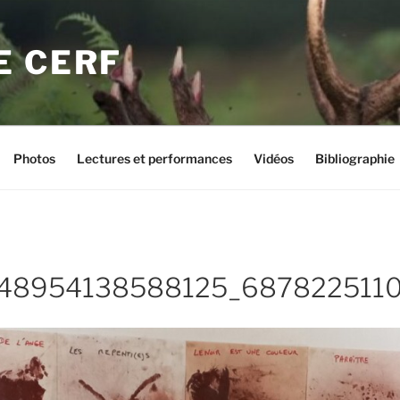
E CERF
Photos
Lectures et performances
Vidéos
Bibliographie
48954138588125_6878225110