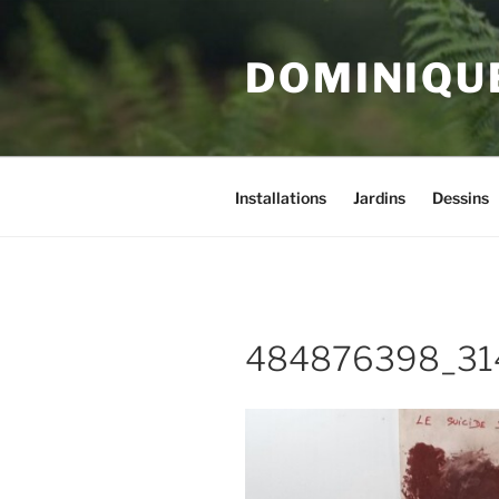
Aller
au
DOMINIQU
contenu
principal
Installations
Jardins
Dessins
484876398_31