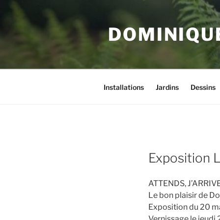
Aller
au
DOMINIQU
contenu
principal
Installations
Jardins
Dessins
Exposition L
ATTENDS, J’ARRIVE
Le bon plaisir de D
Exposition du 20 ma
Vernissage le jeudi