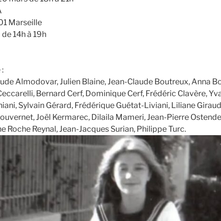
A
01 Marseille
 de 14h à 19h
:
laude Almodovar, Julien Blaine, Jean-Claude Boutreux, Anna Bo
eccarelli, Bernard Cerf, Dominique Cerf, Frédéric Clavère, Y
ani, Sylvain Gérard, Frédérique Guétat-Liviani, Liliane Giraud
ouvernet, Joël Kermarec, Dilaila Mameri, Jean-Pierre Ostende,
ne Roche Reynal, Jean-Jacques Surian, Philippe Turc.