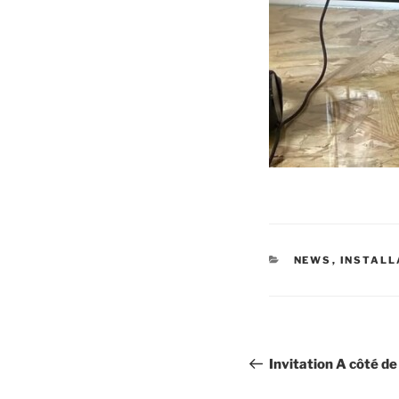
CATÉGORIES
NEWS
,
INSTALL
Navigation
Invitation A côté de
de