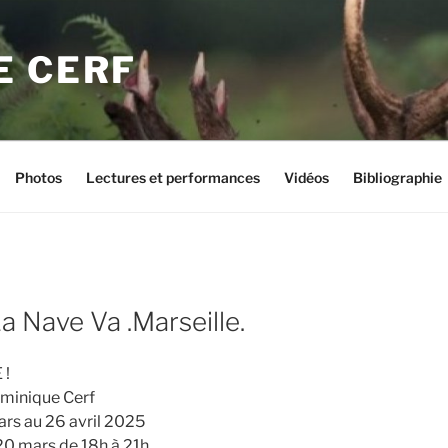
E CERF
Photos
Lectures et performances
Vidéos
Bibliographie
a Nave Va .Marseille.
 !
ominique Cerf
rs au 26 avril 2025
 20 mars de 18h à 21h