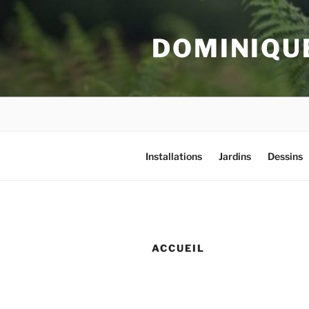
Aller
au
DOMINIQU
contenu
principal
Installations
Jardins
Dessins
ACCUEIL