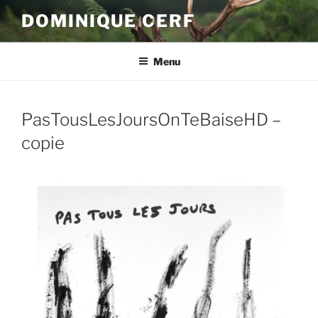
Aller
DOMINIQUE CERF
au
contenu
principal
Menu
PasTousLesJoursOnTeBaiseHD –
copie