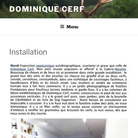
Aller
DOMINIQUE CERF
au
contenu
principal
Menu
Installation